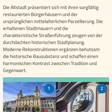
Die Altstadt präsentiert sich mit ihren sorgfältig
restaurierten Bürgerhäusern und der
ursprünglichen mittelalterlichen Parzellierung. Die
erhaltenen Stadtmauern und die
charakteristische Straßenführung zeugen von der
durchdachten historischen Stadtplanung.
Moderne Rekonstruktionen ergänzen behutsam
die historische Bausubstanz und schaffen einen
harmonischen Kontrast zwischen Tradition und
Gegenwart.
Barockrathaus
Hauszeichen
1
2
Das Rathaus
Im mittelalterlichen
am Großen Platz
Písek wurden
zählt zu den
Häuser durch