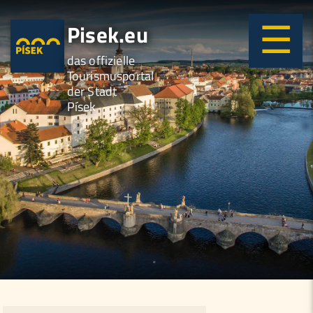
Pisek.eu
das offizielle
Tourismusportal
der Stadt
Písek