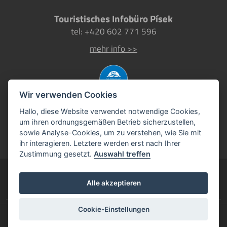
Touristisches Infobüro Písek
tel: +420 602 771 596
mehr info >>
Wir verwenden Cookies
Hallo, diese Website verwendet notwendige Cookies,
um ihren ordnungsgemäßen Betrieb sicherzustellen,
sowie Analyse-Cookies, um zu verstehen, wie Sie mit
ihr interagieren. Letztere werden erst nach Ihrer
Zustimmung gesetzt.
Auswahl treffen
Pisek.eu
Alle akzeptieren
das offizielle Tourismusportal der Stadt Písek
Cookie-Einstellungen
©2026
Stadt Písek