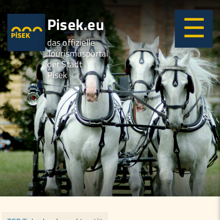
Pisek.eu
das offizielle
Tourismusportal
der Stadt
Písek