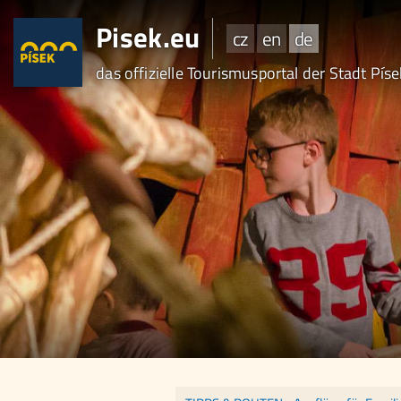
Pisek.eu
cz
en
de
das offizielle Tourismusportal der Stadt Pís