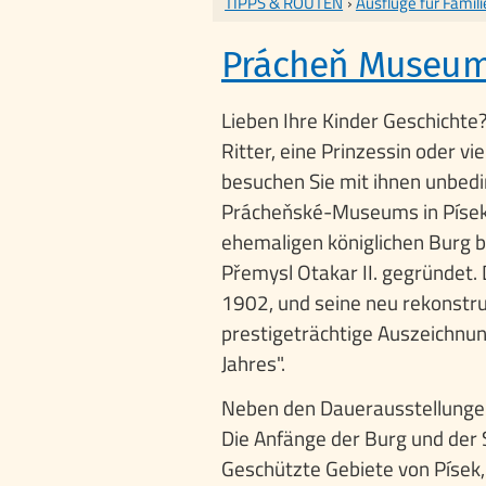
TIPPS & ROUTEN
›
Ausflüge für Famil
Prácheň Museu
Lieben Ihre Kinder Geschichte
Ritter, eine Prinzessin oder vi
besuchen Sie mit ihnen unbedi
Prácheňské-Museums in Písek,
ehemaligen königlichen Burg b
Přemysl Otakar II. gegründet.
1902, und seine neu rekonstru
prestigeträchtige Auszeichn
Jahres".
Neben den Dauerausstellungen
Die Anfänge der Burg und der 
Geschützte Gebiete von Písek,