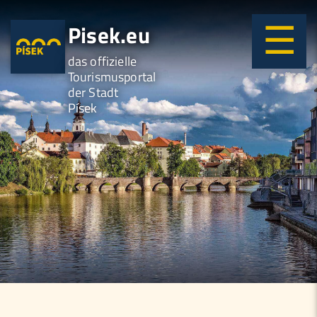
Pisek.eu
das offizielle
Tourismusportal
der Stadt
Písek