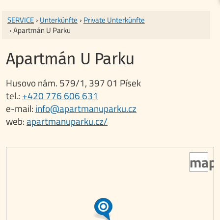
SERVICE
›
Unterkünfte
›
Private Unterkünfte
› Apartmán U Parku
Apartmán U Parku
Husovo nám. 579/1, 397 01 Písek
tel.:
+420 776 606 631
e-mail:
info@apartmanuparku.cz
web:
apartmanuparku.cz/
map