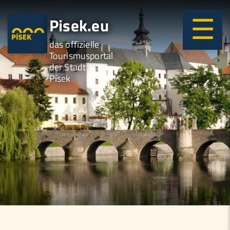
Pisek.eu
das offizielle
Tourismusportal
der Stadt
Písek