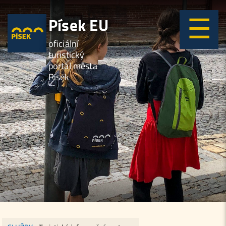
Písek EU
oficiální
turistický
portál města
Písek