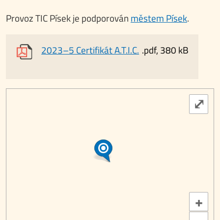
Provoz TIC Písek je podporován
městem Písek
.
2023–5 Certifikát A.T.I.C.
.pdf, 380 kB
⤢
+