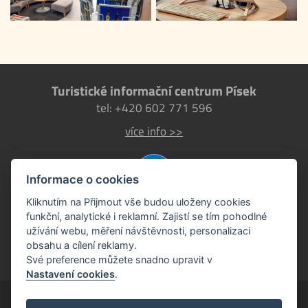
Turistické informační centrum Písek
tel: +420 602 771 596
více info >>
Informace o cookies
Kliknutím na Přijmout vše budou uloženy cookies
funkční, analytické i reklamní. Zajistí se tím pohodlné
užívání webu, měření návštěvnosti, personalizaci
obsahu a cílení reklamy.
Své preference můžete snadno upravit v
Nastavení cookies
.
Písek EU