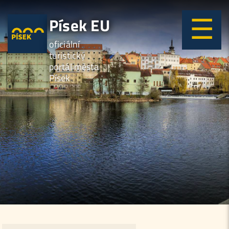
Písek EU
oficiální
turistický
portál města
Písek