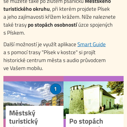
se můžete také po žlutém psaníčku
Městského
turistického okruhu
, při kterém projdete Písek
a jeho zajímavosti křížem krážem. Níže naleznete
také trasy
po stopách osobností
úzce spojených
s Pískem.
Další možností je využít aplikace
Smart Guide
a s pomocí trasy "Písek v kostce" si projít
historické centrum města s audio průvodcem
ve Vašem mobilu.
Městský
Po stopách
1
turistický okruh
osobností
Chcete poznat
Písek, město
Písek ze všech
s bohatou kulturní
stran? Městský
historií, nabízí