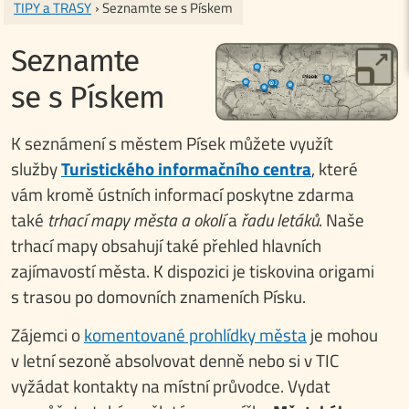
TIPY a TRASY
› Seznamte se s Pískem
Seznamte
se s Pískem
K seznámení s městem Písek můžete využít
služby
Turistického informačního centra
, které
vám kromě ústních informací poskytne zdarma
také
trhací mapy města a okolí
a
řadu letáků
. Naše
trhací mapy obsahují také přehled hlavních
zajímavostí města. K dispozici je tiskovina origami
s trasou po domovních znameních Písku.
Zájemci o
komentované prohlídky města
je mohou
v letní sezoně absolvovat denně nebo si v TIC
vyžádat kontakty na místní průvodce. Vydat