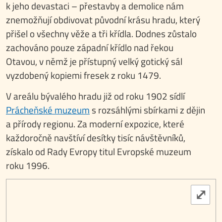
k jeho devastaci – přestavby a demolice nám
znemožňují obdivovat původní krásu hradu, který
přišel o všechny věže a tři křídla. Dodnes zůstalo
zachováno pouze západní křídlo nad řekou
Otavou, v němž je přístupný velký gotický sál
vyzdobený kopiemi fresek z roku 1479.
V areálu bývalého hradu již od roku 1902 sídlí
Prácheňské muzeum
s rozsáhlými sbírkami z dějin
a přírody regionu. Za moderní expozice, které
každoročně navštíví desítky tisíc návštěvníků,
získalo od Rady Evropy titul Evropské muzeum
roku 1996.
⤢