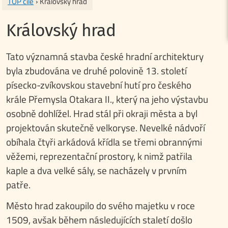
TOP cíle
› Královský hrad
Královský hrad
Tato významná stavba české hradní architektury
byla zbudována ve druhé polovině 13. století
písecko-zvíkovskou stavební hutí pro českého
krále Přemysla Otakara II., který na jeho výstavbu
osobně dohlížel. Hrad stál při okraji města a byl
projektován skutečně velkoryse. Nevelké nádvoří
obíhala čtyři arkádová křídla se třemi obrannými
věžemi, reprezentační prostory, k nimž patřila
kaple a dva velké sály, se nacházely v prvním
patře.
Město hrad zakoupilo do svého majetku v roce
1509, avšak během následujících staletí došlo