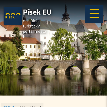
Písek EU
oficiální
turistický
portál města
Písek