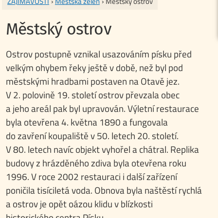
ZAJÍMAVOSTI
›
Městská zeleň
› Městský ostrov
Městský ostrov
Ostrov postupně vznikal usazováním písku před
velkým ohybem řeky ještě v době, než byl pod
městskými hradbami postaven na Otavě jez.
V 2. polovině 19. století ostrov převzala obec
a jeho areál pak byl upravován. Výletní restaurace
byla otevřena 4. května 1890 a fungovala
do zavření koupaliště v 50. letech 20. století.
V 80. letech navíc objekt vyhořel a chátral. Replika
budovy z hrázděného zdiva byla otevřena roku
1996. V roce 2002 restauraci i další zařízení
poničila tisíciletá voda. Obnova byla naštěstí rychlá
a ostrov je opět oázou klidu v blízkosti
historického centra Písku.