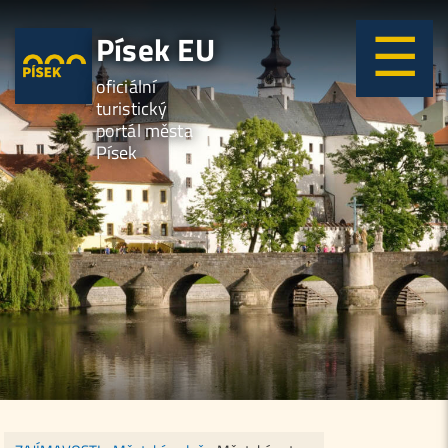
Písek EU
oficiální
turistický
portál města
Písek