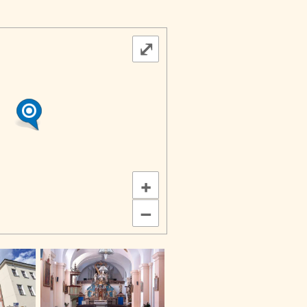
⤢
+
–