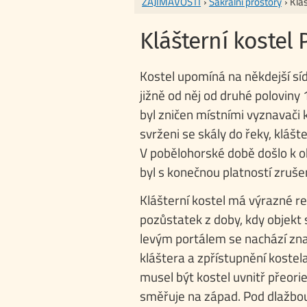
ZAJÍMAVOSTI
›
Sakrální prostory
› Klá
Klášterní kostel 
Kostel upomíná na někdejší síd
jižně od něj od druhé poloviny 
byl zničen místními vyznavači k
svrženi se skály do řeky, klášt
V pobělohorské době došlo k obn
byl s konečnou platností zruše
Klášterní kostel má výrazné re
pozůstatek z doby, kdy objekt 
levým portálem se nachází zn
kláštera a zpřístupnění kostel
musel být kostel uvnitř přeori
směřuje na západ. Pod dlažbo