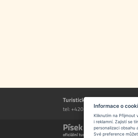
Turistické informační centru
Informace o cook
tel: +420 602 771 596
více i
Kliknutím na Přijmout 
i reklamní. Zajistí se
Písek EU
personalizaci obsahu a
oficiální turistický portál města Písek
Své preference můžet