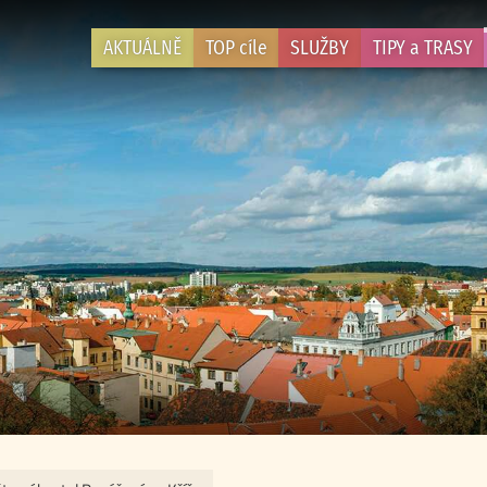
AKTUÁLNĚ
TOP cíle
SLUŽBY
TIPY a TRASY