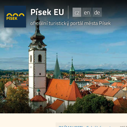
Písek EU
cz
en
de
oficiální turistický portál města Písek