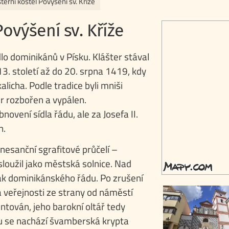
šterní kostel Povýšení sv. Kříže
Povýšení sv. Kříže
lo dominikánů v Písku. Klášter stával
13. století až do 20. srpna 1419, kdy
alicha. Podle tradice byli mniši
er rozbořen a vypálen.
ovení sídla řádu, ale za Josefa II.
n.
nesanční sgrafitové průčelí –
sloužil jako městská solnice. Nad
ak dominikánského řádu. Po zrušení
a veřejnosti ze strany od náměstí
entován, jeho barokní oltář tedy
u se nachází švamberská krypta