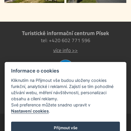
Turistické informační centrum Písek
tel: +420 602 771 596
více info >>
Informace o cookies
Kliknutím na Přijmout vše budou uloženy cookies
funkční, analytické i reklamní. Zajistí se tím pohodlné
užívání webu, měření návštěvnosti, personalizaci
obsahu a cílení reklamy.
Své preference můžete snadno upravit v
Nastavení cookies
.
Písek EU
Přijmout vše
oficiální turistický portál města Písek