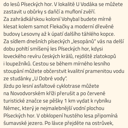
do lesů Píseckých hor. V lokalitě U Vodáka se můžete
zastavit u obůrky s daňčí a mufloní zvěří.
Za zahrádkářskou kolonií Vohybal budete mírně
klesat kolem samot Flekačky a moderní dřevěné
budovy Lesovny až k úpatí dalšího táhlého kopce.
Za sídlem dnešních píseckých „lesopánů“ vás na delší
dobu pohltí smíšený les Píseckých hor, kdysi
loveckého revíru českých králů, rejdiště zlatokopů
i loupežníků. Cestou se během mírného lesního
stoupání můžete občerstvit kvalitní pramenitou vodu
ze studánky „U Dobré vody“.
Jízdu po lesní asfaltové cyklotrase můžete
na Novodvorském kříži přerušit a po červené
turistické značce se pěšky 1 km vydat k rybníku
Němec, který je nejmalebnější vodní plochou
Píseckých hor. V obklopení hustého lesa připomíná
šumavské jezero. Po lávce přejděte na ostrůvek,