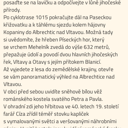
posaďte se na lavičku a odpočívejte v lůně jihočeské
přírody.
Po cyklotrase 1015 pokračujte dál na Paseckou
křižovatku a k táhlému sjezdu kolem hájovny
Kopaniny do Albrechtic nad Vltavou. Možná tady
si uvědomíte, že hřeben Píseckých hor, který
se vrchem Mehelník zvedá do výše 632 metrů,
přepažuje údolí a povodí dvou hlavních jihočeských
řek, Vltavy a Otavy s jejím přítokem Blanicí.
Až vyjedete z lesa do zemědělské krajiny, otevře
se vám panoramatický výhled na Albrechtice nad
Vltavou.
V obci před sebou uvidíte sněhově bílou věž
románského kostela svatého Petra a Pavla.
V ohradní zdi jeho hřbitova ve 40. letech 19. století
farář Cíza zřídil téměř stovku kapliček
s vymalovanými světci a veršovanými náhrobními