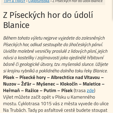
TIPY a TRASY
›
Cykloturistika
› Z Píseckých hor do údolí Blanice
Z Píseckých hor do údolí
Blanice
Během tohoto výletu nejprve vyjedete do zalesněných
Píseckých hor, odkud sestoupíte do Jihočeských pánví.
Uvidíte malebné vesničky proslulé z lidových písní, jejich
návsi a kostelíky i zajímavosti jako ojedinělé hřbitovní
básně či geologické útvary, tzv. myšenská slunce. Užijete
si krajinu rybníků a poklidného dolního toku řeky Blanice.
Písek – Písecké hory – Albrechtice nad Vltavou –
Nuzov – Žďár – Myšenec – Klokočín – Maletice –
Heřmaň – Ražice – Putim – Písek
(trasa
zde
)
Výlet můžete začít opět v Písku u Kamenného
mostu. Cyklotrasa 1015 vás z města vyvede do ulice
Na Trubách. Tady po asfaltové cestě budete stoupat