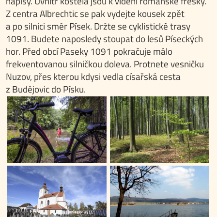
nápisy. Uvnitř kostela jsou k vidění románské fresky.
Z centra Albrechtic se pak vydejte kousek zpět
a po silnici směr Písek. Držte se cyklistické trasy
1091. Budete naposledy stoupat do lesů Píseckých
hor. Před obcí Paseky 1091 pokračuje málo
frekventovanou silničkou doleva. Protnete vesničku
Nuzov, přes kterou kdysi vedla císařská cesta
z Budějovic do Písku.