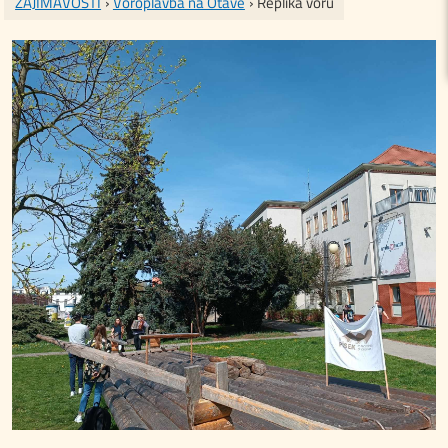
ZAJÍMAVOSTI
›
Voroplavba na Otavě
› Replika voru