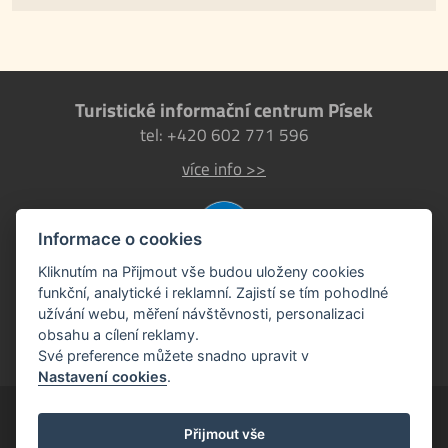
Turistické informační centrum Písek
tel: +420 602 771 596
více info >>
Informace o cookies
Kliknutím na Přijmout vše budou uloženy cookies
funkční, analytické i reklamní. Zajistí se tím pohodlné
užívání webu, měření návštěvnosti, personalizaci
obsahu a cílení reklamy.
Své preference můžete snadno upravit v
Nastavení cookies
.
Písek EU
Přijmout vše
oficiální turistický portál města Písek