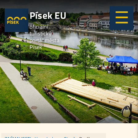
Písek EU
oficiální
turistický
portál města
Písek