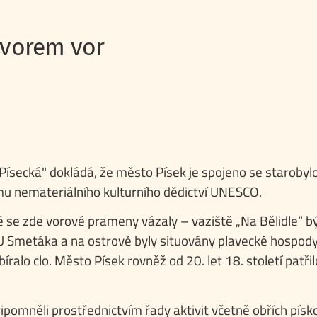
 vorem vor
Písecká" dokládá, že město Písek je spojeno se starobylo
u nemateriálního kulturního dědictví UNESCO.
 se zde vorové prameny vázaly – vaziště „Na Bělidle“ býv
U Smetáka a na ostrově byly situovány plavecké hospody
íralo clo. Město Písek rovněž od 20. let 18. století patř
 připomněli prostřednictvím řady aktivit včetně obřích pí