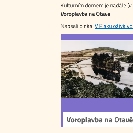
Kulturním domem je nadále (v 
Voroplavba na Otavě
.
Napsali o nás:
V Písku ožívá v
Voroplavba na 
Voroplavba na řece
má hluboké historické 
sahající až do 12. s
Od středověkých priv
až po zla
v 19. a 20. století voro
sloužila jako klíčová d
dřeva přes celé území
než ji definitivně u
výstavba vodních elek