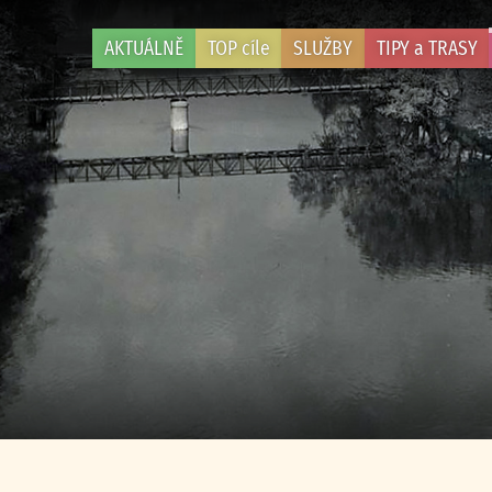
AKTUÁLNĚ
TOP cíle
SLUŽBY
TIPY a TRASY