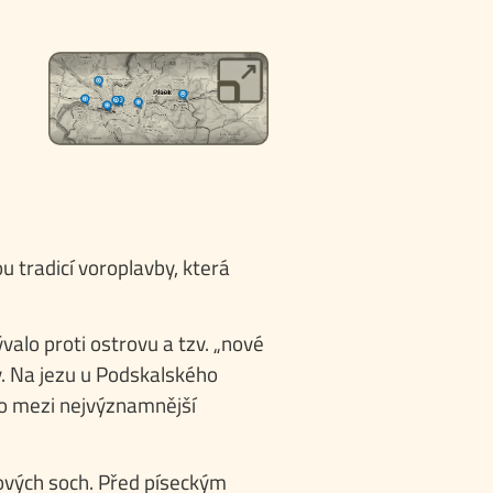
u tradicí voroplavby, která
alo proti ostrovu a tzv. „nové
. Na jezu u Podskalského
ilo mezi nejvýznamnější
skových soch. Před píseckým