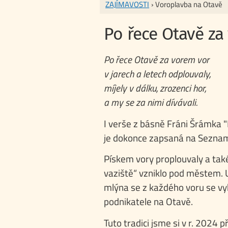
ZAJÍMAVOSTI
› Voroplavba na Otavě
Po řece Otavě za
Po řece Otavě za vorem vor
v jarech a letech odplouvaly,
míjely v dálku, zrozenci hor,
a my se za nimi dívávali.
I verše z básně Fráni Šrámka "
je dokonce zapsaná na Seznam
Pískem vory proplouvaly a také
vaziště“ vzniklo pod městem. 
mlýna se z každého voru se vyb
podnikatele na Otavě.
Tuto tradici jsme si v r. 2024