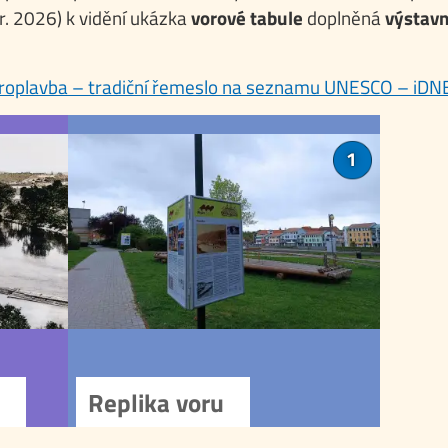
r. 2026) k vidění ukázka
vorové tabule
doplněná
výstavn
oroplavba – tradiční řemeslo na seznamu UNESCO – iDN
Otavě
Replika voru
1
 Otavě
Před Kulturním domem v Písku
kořeny
je od roku 2023 vystavena
toletí.
replika vorové tabule, která
ilegií
připomíná význam voroplavby
tý věk
na řece Otavě pro rozvoj
plavba
regionu.
oprava
 Čech,
končila
tráren